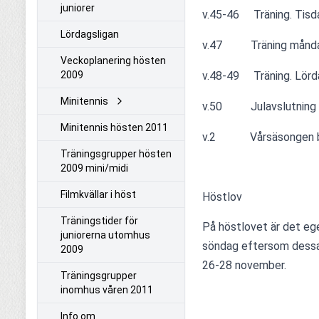
juniorer
v.45-46     Träning. Tis
Lördagsligan
v.47          Träning må
Veckoplanering hösten
2009
v.48-49     Träning. Lö
Minitennis
v.50          Julavslutning
Minitennis hösten 2011
v.2            Vårsäsongen 
Träningsgrupper hösten
2009 mini/midi
Filmkvällar i höst
Höstlov
Träningstider för
På höstlovet är det ege
juniorerna utomhus
söndag eftersom dessa d
2009
26-28 november.
Träningsgrupper
inomhus våren 2011
Info om