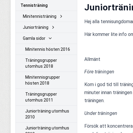
Juniorträni
Tennisträning
Minitennisträning
Hej alla tennisungdoma
Juniorträning
Här kommer lite info om 
Gamla sidor
Minitennis hösten 2016
Allmänt
Träningsgrupper
utomhus 2018
Före träningen
Minitennisgrupper
hösten 2018
Kom i god tid till träni
minuter innan träningen 
Träningsgrupper
utomhus 2011
träningen.
Juniorträning utomhus
Under träningen
2010
Försök att koncentrera 
Juniorträning utomhus