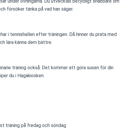
sar under övningarna. Du utvecklas betydligt snabbare om 
och försöker tänka på vad han säger.
har i tennishallen efter träningen. Då hinner du prata med 
ch lära känna dem bättre.
inarie träning också. Det kommer att göra susen för din 
öper du i Hagakiosken.
ndast träning på fredag och söndag.