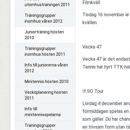
Filmkväll
utomhusträningen 2011
Tisdag 16 november är de
Träningsgrupper
inomhus våren 2012
kvällen.
Juniorträning hösten
2010
Vecka 47
Träningsgrupper
inomhus hösten 2011
Vecka 47 är det endast
Info till juniorerna våren
Tennis har hyrt TTK-hal
2012
Minitennis hösten 2010
If SO Tour
Veckoplanering hösten
2011
Lördag 4 december arra
Info till
förmiddagen spelas en 
minitennisspelarna
som gäller. Du har chans
Träningsgrupper
en trivsam form utan tä