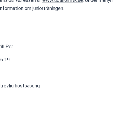
emsida. Adressen är 
www.tidaholmtk.se
. Under menyn 
information om juniorträningen.
ill Per.
66 19
 trevlig höstsäsong