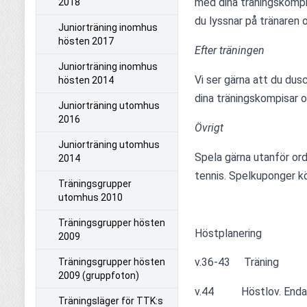
med dina träningskompi
2018
du lyssnar på tränaren 
Juniorträning inomhus
hösten 2017
Efter träningen
Juniorträning inomhus
Vi ser gärna att du dusc
hösten 2014
dina träningskompisar o
Juniorträning utomhus
2016
Övrigt
Juniorträning utomhus
Spela gärna utanför ord
2014
tennis. Spelkuponger k
Träningsgrupper
utomhus 2010
Träningsgrupper hösten
Höstplanering
2009
v.36-43     Träning
Träningsgrupper hösten
2009 (gruppfoton)
v.44          Höstlov. E
Träningsläger för TTK:s