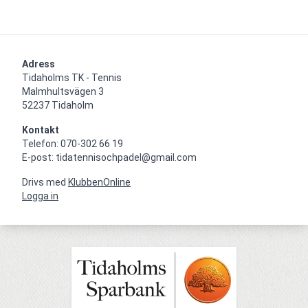
Adress
Tidaholms TK - Tennis

Malmhultsvägen 3

52237 Tidaholm
Kontakt
Telefon: 070-302 66 19

E-post: tidatennisochpadel@gmail.com
Drivs med
KlubbenOnline
Logga in